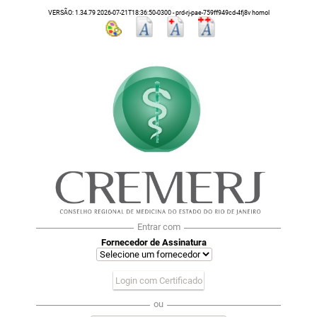
VERSÃO: 1.34.79 2026-07-21T18:36:50-0300 - prd-rj-pae-759ff949cd-4fj8v homol
Entrar com
Fornecedor de Assinatura
Login com Certificado
ou